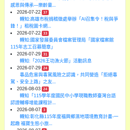
感恩與傳承—樂齡童...
2026-07-22
37
轉知:高雄市稅捐稽徵處舉辦「AI召集令！稅與爭
鋒！」租稅圖卡網...
2026-07-22
33
轉知:國家發展委員會檔案管理局「國家檔案館
115年志工召募簡章」
2026-07-29
31
轉知:「2026王功漁火節」活動訊息
2026-07-29
24
毒品危害與毒駕風險之認識，共同營造「拒絕毒
駕、安全上路」之友...
2026-08-03
24
轉知「115學年度國民中小學現職教師臺灣台語
認證輔導增能課程計...
2026-08-07
3
轉知:彰化縣115年度福興鄉濕地環境教育計畫-一
起趣 福寶生態小旅...